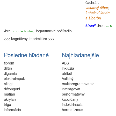
čachrár:
valutový
šíber
;
futbaloví lanári
a šíberbri
2
šíber
-bra
mn. N
-bre
logaritmické počítadlo
m.
‹n›
tech.
slang
.
<<< kognitívny
imprimitúra >>>
Posledné hľadané
Najhľadanejšie
fibróm
ABS
diftín
inklúzia
digamia
atribút
elektroimpulz
Validný
alingit
multiprogramovanie
diftongoid
interagovat
mafián
performatívny
akrylan
kapciózny
triga
indoktrinácia
informácia
hermetizmus