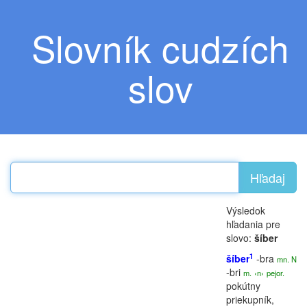
Slovník cudzích
slov
Hľadaj
Výsledok
hľadania pre
slovo:
šíber
1
šíber
-bra
mn. N
-bri
m.
‹n›
pejor.
pokútny
priekupník,