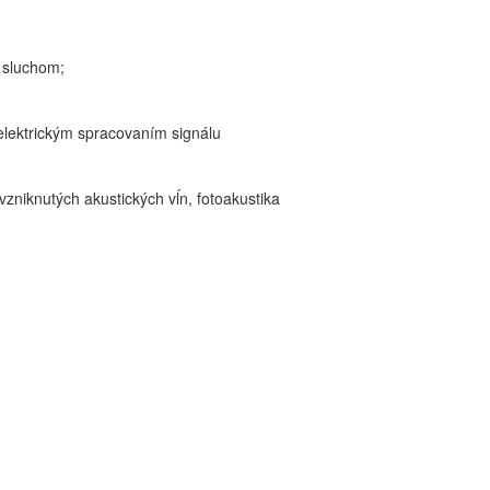
 sluchom;
elektrickým spracovaním signálu
zniknutých akustických vĺn,
fotoakustika