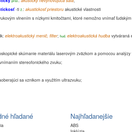
ticky
:
akusticky nevyhovujúca sála
;
prísl.
tickosť
-ti
:
akustickosť priestoru
akustické vlastnosti
ž.
ukovým vlnením s nízkymi kmitočtami, ktoré nemožno vnímať ľudským
ik
:
elektroakustický menič,
filter
;
elektroakustická hudba
vytváraná 
hud.
skopické skúmanie materiálu laserovým zväzkom a pomocou analýzy v
 vnímaním stereofonického zvuku;
aoberajúci sa vznikom a využitím ultrazvuku;
dné hľadané
Najhľadanejšie
ia
ABS
Inklúzia