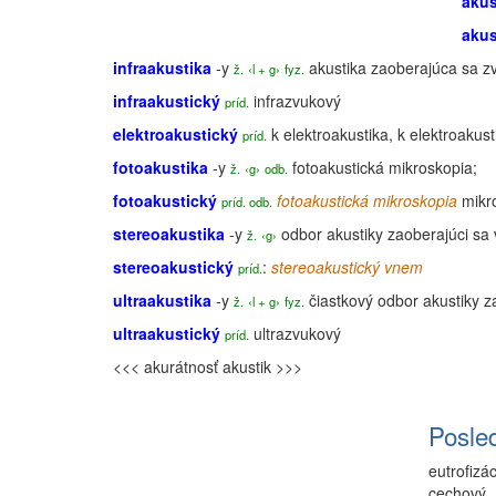
akus
akus
infraakustika
-y
akustika
zaoberajúca sa zv
ž.
‹l + g›
fyz.
infraakustický
infrazvukový
príd.
elektroakustický
k
elektroakustika
, k
elektroakust
príd.
fotoakustika
-y
fotoakustická
mikroskopia
;
ž.
‹g›
odb.
fotoakustický
fotoakustická
mikroskopia
mikro
príd. odb.
stereoakustika
-y
odbor akustiky zaoberajúci sa
ž.
‹g›
stereoakustický
:
stereoakustický vnem
príd.
ultraakustika
-y
čiastkový odbor akustiky z
ž.
‹l + g›
fyz.
ultraakustický
ultrazvukový
príd.
<<< akurátnosť
akustik >>>
Posle
eutrofizác
cechový