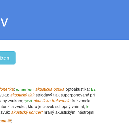
ov
ľadaj
fonetika
;
akustická
optika
optoakustika;
oznam. tech.
fyz.
zvuku;
akustický tlak
striedavý tlak superponovaný pri
aný zvukom;
akustická
frekvencia
frekvencia
fyziol.
ntenzita zvuku, ktorú je človek schopný vnímať;
lit.
 zvuk;
akustický
koncert
hraný akustickými nástrojmi
 pamäť
;