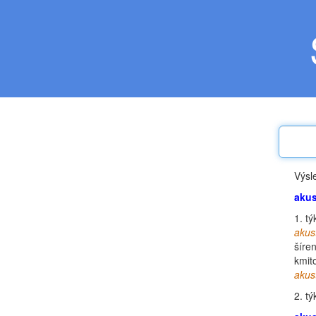
Výsl
akus
1.
týk
akus
šíre
kmit
akus
2.
týk