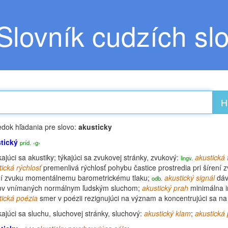
Slovník cudzích sl
H
edok hľadania pre slovo:
akusticky
tický
príd.
‹g›
ajúci sa akustiky; týkajúci sa zvukovej stránky, zvukový:
akustická
lingv.
tická rýchlosť
premenlivá rýchlosť pohybu častice prostredia pri šírení 
ní zvuku momentálnemu barometrickému tlaku;
akustický
signál
dáv
odb.
ov vnímaných normálnym ľudským sluchom;
akustický prah
minimálna i
tická
poézia
smer v poézii rezignujúci na význam a koncentrujúci sa na
ajúci sa sluchu, sluchovej stránky, sluchový:
akustický klam
;
akustická