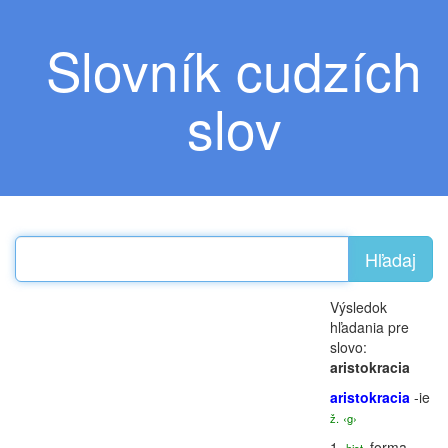
Slovník cudzích
slov
Hľadaj
Výsledok
hľadania pre
slovo:
aristokracia
aristokracia
-ie
ž.
‹g›
1.
forma