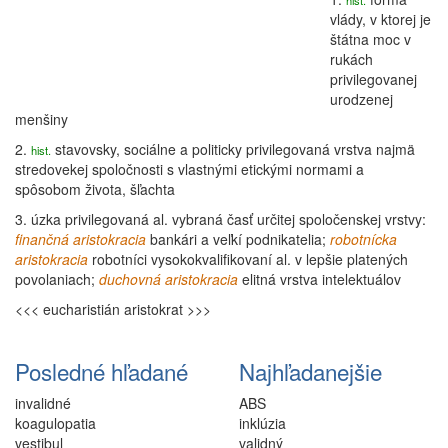
hist.
vlády, v ktorej je
štátna moc v
rukách
privilegovanej
urodzenej
menšiny
2.
stavovsky,
sociálne
a politicky privilegovaná vrstva najmä
hist.
stredovekej spoločnosti s vlastnými etickými normami a
spôsobom života,
šľachta
3.
úzka privilegovaná al. vybraná časť určitej spoločenskej vrstvy:
finančná aristokracia
bankári a veľkí podnikatelia;
robotnícka
aristokracia
robotníci vysokokvalifikovaní al. v lepšie platených
povolaniach;
duchovná aristokracia
elitná vrstva intelektuálov
<<< eucharistián
aristokrat >>>
Posledné hľadané
Najhľadanejšie
invalidné
ABS
koagulopatia
inklúzia
vestibul
validný