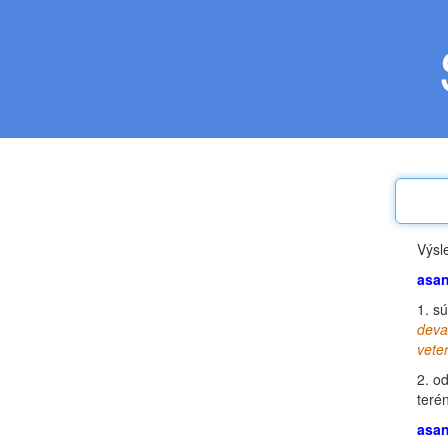
Výsl
asan
1.
sú
deva
vete
2.
od
teré
asa