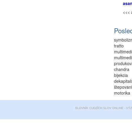
asa
<<< 
Posle
symboliz
tratto
multimedi
multimedi
produkov
chandra
bijekcia
dekapital
štepovan
motorika
SLOVNÍK CUDZÍCH SLOV ONLINE - VÝ