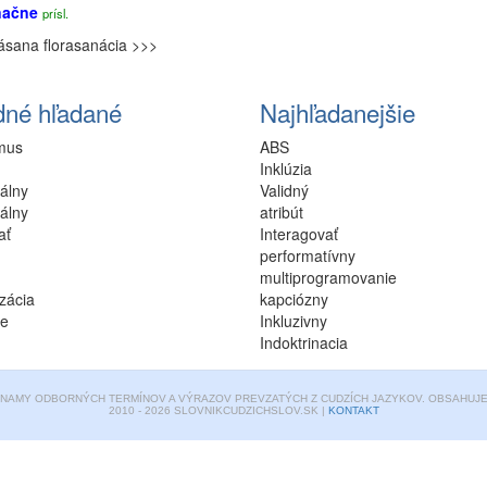
načne
prísl.
ásana
florasanácia >>>
dné hľadané
Najhľadanejšie
mus
ABS
Inklúzia
álny
Validný
álny
atribút
ať
Interagovať
performatívny
multiprogramovanie
izácia
kapciózny
ie
Inkluzivny
Indoktrinacia
ZNAMY ODBORNÝCH TERMÍNOV A VÝRAZOV PREVZATÝCH Z CUDZÍCH JAZYKOV. OBSAHUJE 
2010 - 2026 SLOVNIKCUDZICHSLOV.SK |
KONTAKT