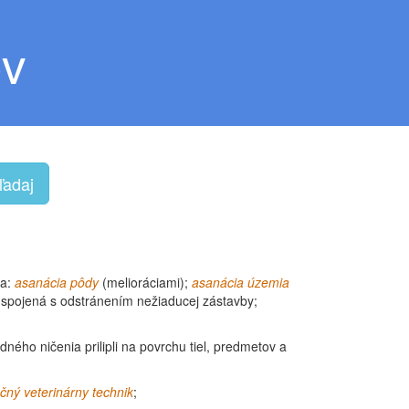
ov
ľadaj
ia:
asanácia pôdy
(melioráciami);
asanácia územia
spojená s odstránením nežiaducej zástavby;
ného ničenia prilipli na povrchu tiel, predmetov a
ačný
veterinárny
technik
;