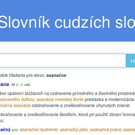
Slovník cudzích sl
H
edok hľadania pre slovo:
asanačne
ácia
-ie
ž.
‹l›
odb.
bor opatrení slúžiacich na ozdravenie prírodného a životného prostred
stovaného ťažbou
;
asanácia mestskej štvrte
prestavba a
modernizácia
rinárna asanácia
odstraňovanie a zneškodňovanie uhynutých zvierat
straňovanie a zneškodňovanie škodlivín, ktoré pri použití zbraní hromad
nu;
načný
asanačné
opatrenie, asanačný
plán
, asanačná práca
;
asan
príd.