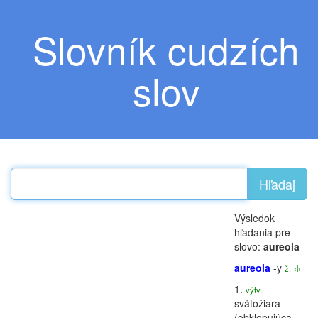
Slovník cudzích
slov
Hľadaj
Výsledok
hľadania pre
slovo:
aureola
aureola
-y
ž.
‹l›
1.
výtv.
svätožiara
(obklopujúca