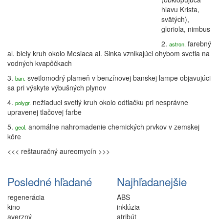
hlavu Krista,
svätých),
gloriola
,
nimbus
2.
farebný
astron.
al. biely kruh okolo Mesiaca al. Slnka vznikajúci ohybom svetla na
vodných kvapôčkach
3.
svetlomodrý plameň v benzínovej banskej lampe objavujúci
ban.
sa pri výskyte výbušných plynov
4.
nežiaduci svetlý kruh okolo odtlačku pri nesprávne
polygr.
upravenej tlačovej farbe
5.
anomálne nahromadenie chemických prvkov v zemskej
geol.
kôre
<<< reštauračný
aureomycín >>>
Posledné hľadané
Najhľadanejšie
regenerácia
ABS
kino
inklúzia
averzný
atribút