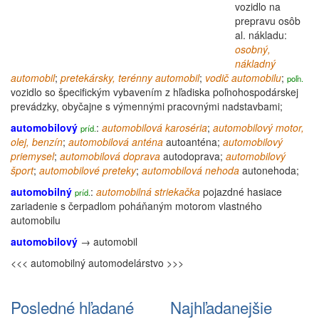
vozidlo na
prepravu osôb
al. nákladu:
osobný,
nákladný
automobil
;
pretekársky,
terénny
automobil
;
vodič automobilu
;
poľn.
vozidlo so špecifickým vybavením z hľadiska poľnohospodárskej
prevádzky, obyčajne s výmennými pracovnými nadstavbami;
automobilový
:
automobilová
karoséria
;
automobilový
motor
,
príd.
olej,
benzín
;
automobilová
anténa
autoanténa
;
automobilový
priemysel
;
automobilová doprava
autodoprava;
automobilový
šport
;
automobilové preteky
;
automobilová nehoda
autonehoda
;
automobilný
:
automobilná striekačka
pojazdné hasiace
príd.
zariadenie s čerpadlom poháňaným motorom vlastného
automobilu
automobilový
→
automobil
<<< automobilný
automodelárstvo >>>
Posledné hľadané
Najhľadanejšie