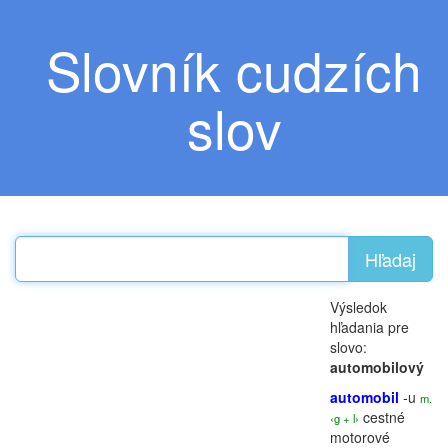
Slovník cudzích
slov
Hľadaj
Výsledok
hľadania pre
slovo:
automobilový
automobil
-u
m.
cestné
‹g + l›
motorové