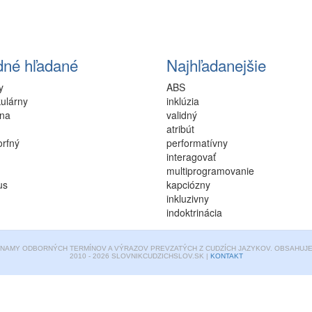
dné hľadané
Najhľadanejšie
y
ABS
ulárny
inklúzia
na
validný
atribút
orfný
performatívny
interagovať
multiprogramovanie
us
kapciózny
inkluzivny
indoktrinácia
ZNAMY ODBORNÝCH TERMÍNOV A VÝRAZOV PREVZATÝCH Z CUDZÍCH JAZYKOV. OBSAHUJE 
2010 - 2026 SLOVNIKCUDZICHSLOV.SK |
KONTAKT