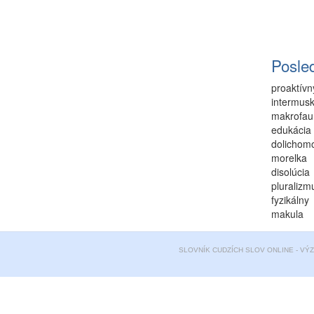
Posle
proaktívn
intermusk
makrofau
edukácia
dolichom
morelka
disolúcia
pluralizm
fyzikálny
makula
SLOVNÍK CUDZÍCH SLOV ONLINE - VÝ