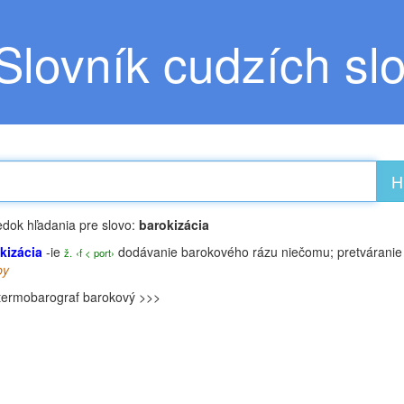
Slovník cudzích sl
H
edok hľadania pre slovo:
barokizácia
kizácia
-ie
dodávanie barokového rázu niečomu; pretváranie
ž.
‹f < port›
by
termobarograf
barokový >>>