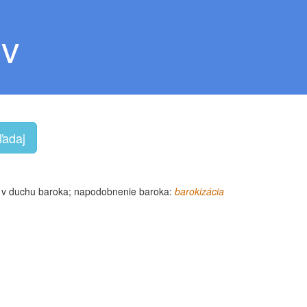
ov
ľadaj
 v duchu baroka; napodobnenie baroka:
barokizácia