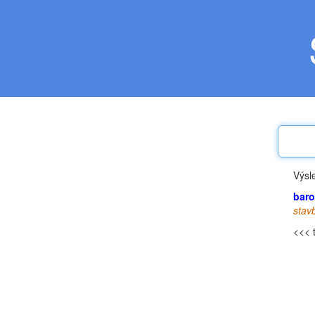
Výsl
baro
stav
<<< 