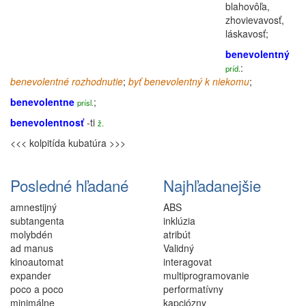
blahovôľa,
zhovievavosť,
láskavosť;
benevolentný
:
príd.
benevolentné
rozhodnutie
;
byť benevolentný k niekomu
;
benevolentne
;
prísl.
benevolentnosť
-ti
ž.
<<< kolpitída
kubatúra >>>
Posledné hľadané
Najhľadanejšie
amnestijný
ABS
subtangenta
inklúzia
molybdén
atribút
ad manus
Validný
kinoautomat
interagovat
expander
multiprogramovanie
poco a poco
performatívny
minimálne
kapciózny