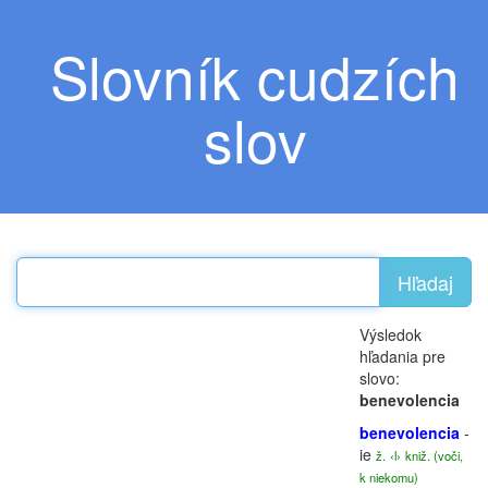
Slovník cudzích
slov
Hľadaj
Výsledok
hľadania pre
slovo:
benevolencia
benevolencia
-
ie
ž.
‹l›
kniž. (voči,
k niekomu)