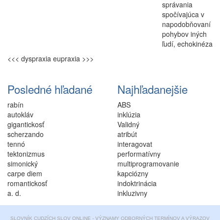
správania
spočívajúca v
napodobňovaní
pohybov iných
ľudí,
echokinéza
<<< dyspraxia
eupraxia >>>
Posledné hľadané
Najhľadanejšie
rabín
ABS
autokláv
inklúzia
gigantickosť
Validný
scherzando
atribút
tennó
interagovat
tektonizmus
performatívny
simonický
multiprogramovanie
carpe diem
kapciózny
romantickosť
indoktrinácia
a. d.
inkluzivny
SLOVNÍK CUDZÍCH SLOV ONLINE - VÝZNAMY ODBORNÝCH TERMÍNOV A VÝRAZOV