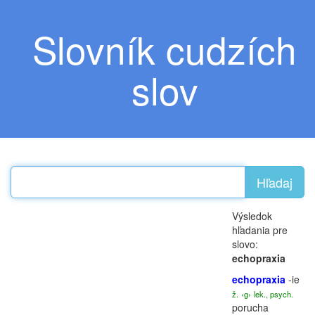
Slovník cudzích
slov
Hľadaj
Výsledok
hľadania pre
slovo:
echopraxia
echopraxia
-ie
ž.
‹g›
lek., psych.
porucha