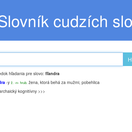
Slovník cudzích sl
H
edok hľadania pre slovo:
fľandra
dra
-y
žena, ktorá behá za mužmi, pobehlica
ž.
‹n›
hrub.
archaický
kognitívny >>>