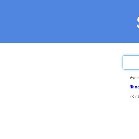
Výsl
fľan
<<< 