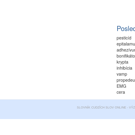
Posle
pesticíd
epitalam
adhezív
bonifikáto
krypta
inhibícia
vamp
propedeu
EMG
cera
SLOVNÍK CUDZÍCH SLOV ONLINE - VÝ