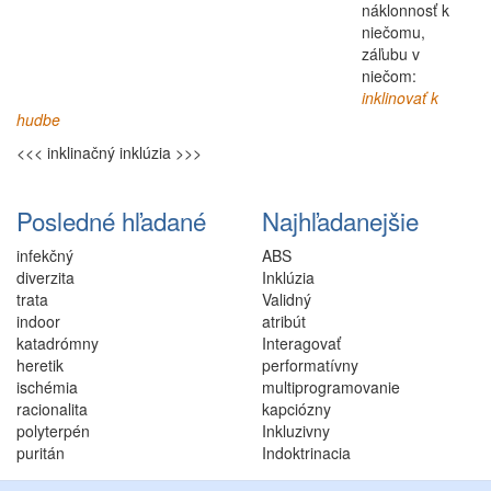
náklonnosť k
niečomu,
záľubu v
niečom:
inklinovať k
hudbe
<<< inklinačný
inklúzia >>>
Posledné hľadané
Najhľadanejšie
infekčný
ABS
diverzita
Inklúzia
trata
Validný
indoor
atribút
katadrómny
Interagovať
heretik
performatívny
ischémia
multiprogramovanie
racionalita
kapciózny
polyterpén
Inkluzivny
puritán
Indoktrinacia