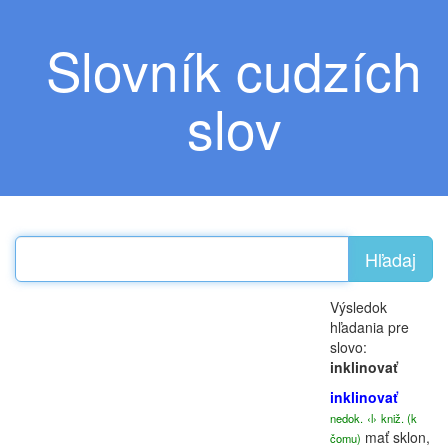
Slovník cudzích
slov
Hľadaj
Výsledok
hľadania pre
slovo:
inklinovať
inklinovať
nedok.
‹l›
kniž. (k
mať sklon,
čomu)