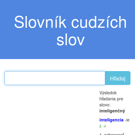
Slovník cudzích
slov
Hľadaj
Výsledok
hľadania pre
slovo:
inteligenčný
inteligencia
-ie
ž.
‹l›
1.
schopnosť