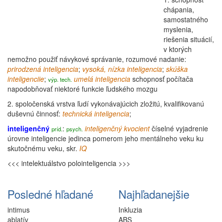
chápania,
samostatného
myslenia,
riešenia situácií,
v ktorých
nemožno použiť návykové správanie, rozumové nadanie:
prirodzená inteligencia
;
vysoká, nízka inteligencia
;
skúška
inteligenciie
;
umelá inteligencia
schopnosť počítača
výp. tech.
napodobňovať niektoré funkcie ľudského mozgu
2.
spoločenská vrstva ľudí vykonávajúcich zložitú, kvalifikovanú
duševnú činnosť:
technická inteligencia
;
inteligenčný
:
inteligenčný
kvocient
číselné vyjadrenie
príd.
psych.
úrovne inteligencie jedinca pomerom jeho mentálneho veku ku
skutočnému veku, skr.
IQ
<<< intelektuálstvo
polointeligencia >>>
Posledné hľadané
Najhľadanejšie
intimus
Inkluzia
ablatív
ABS