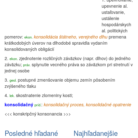
upevnenie al.
ustaľovanie,
ustálenie
hospodárskych
al. politických
pomerov:
konsolidácia štátneho, verejného dlhu
premena
ekon.
krátkodobých úverov na dlhodobé spravidla vydaním
konsolidovaných obligácií
2.
zjednotenie rozličných záväzkov (napr. dlhov) do jedného
ekon.
záväzku;
splynutie vecného práva so záväzkom pri stretnutí v
práv.
jednej osobe
3.
postupné zmenšovanie objemu zemín pôsobením
geol.
zvýšeného tlaku
4.
skostnatenie zlomeniny kosti;
lek.
konsolidačný
:
konsolidačný
proces
, konsolidačné opatrenie
príd.
<<< konskripčný
konsonancia >>>
Posledné hľadané
Najhľadanejšie