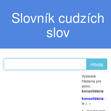
Slovník cudzích
slov
Hľadaj
Výsledok
hľadania pre
slovo:
konsolidácia
konsolidácia
-
ie
ž.
‹l›
1.
upevňovanie,