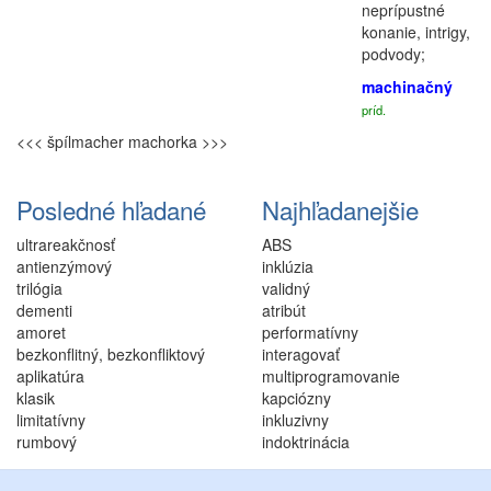
neprípustné
konanie, intrigy,
podvody;
machinačný
príd.
<<< špílmacher
machorka >>>
Posledné hľadané
Najhľadanejšie
ultrareakčnosť
ABS
antienzýmový
inklúzia
trilógia
validný
dementi
atribút
amoret
performatívny
bezkonflitný, bezkonfliktový
interagovať
aplikatúra
multiprogramovanie
klasik
kapciózny
limitatívny
inkluzivny
rumbový
indoktrinácia