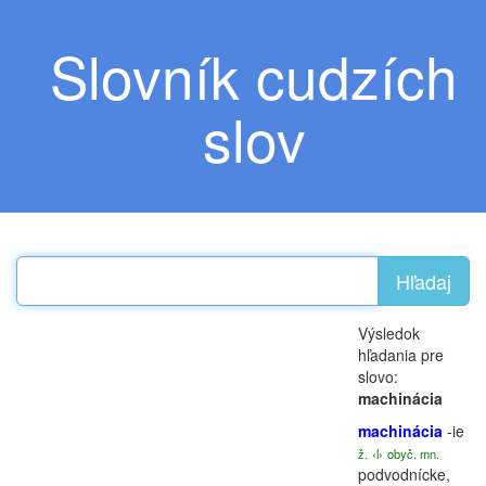
Slovník cudzích
slov
Hľadaj
Výsledok
hľadania pre
slovo:
machinácia
machinácia
-ie
ž.
‹l›
obyč. mn.
podvodnícke,