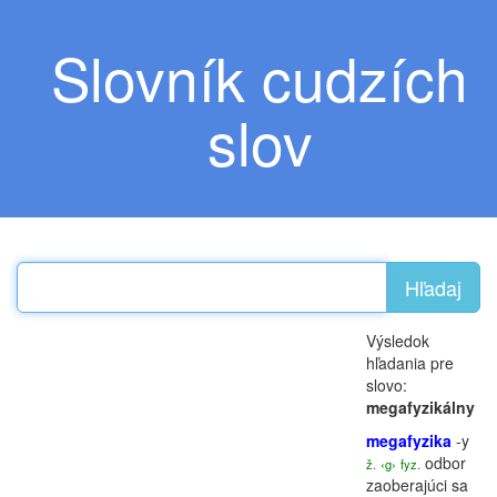
Slovník cudzích
slov
Hľadaj
Výsledok
hľadania pre
slovo:
megafyzikálny
megafyzika
-y
odbor
ž.
‹g›
fyz.
zaoberajúci sa