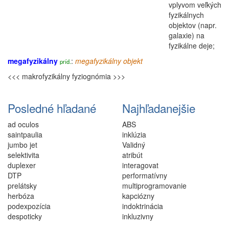
vplyvom veľkých
fyzikálnych
objektov (napr.
galaxie) na
fyzikálne
deje;
megafyzikálny
:
megafyzikálny
objekt
príd.
<<< makrofyzikálny
fyziognómia >>>
Posledné hľadané
Najhľadanejšie
ad oculos
ABS
saintpaulia
inklúzia
jumbo jet
Validný
selektivita
atribút
duplexer
interagovat
DTP
performatívny
prelátsky
multiprogramovanie
herbóza
kapciózny
podexpozícia
indoktrinácia
despoticky
inkluzivny