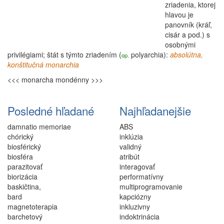
zriadenia, ktorej
hlavou je
panovník (kráľ,
cisár a pod.) s
osobnými
privilégiami; štát s týmto zriadením (
polyarchia
):
absolútna,
op.
konštitučná monarchia
<<< monarcha
mondénny >>>
Posledné hľadané
Najhľadanejšie
damnatio memoriae
ABS
chórický
inklúzia
biosférický
validný
biosféra
atribút
parazitovať
interagovať
biorizácia
performatívny
baskičtina,
multiprogramovanie
bard
kapciózny
magnetoterapia
inkluzivny
barchetový
indoktrinácia