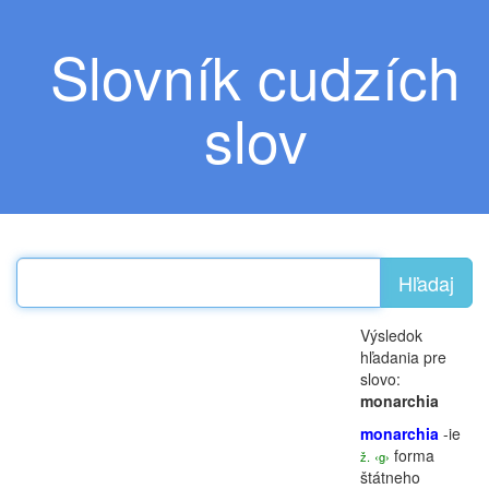
Slovník cudzích
slov
Hľadaj
Výsledok
hľadania pre
slovo:
monarchia
monarchia
-ie
forma
ž.
‹g›
štátneho