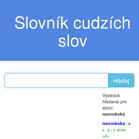
Slovník cudzích
slov
Hľadaj
Výsledok
hľadania pre
slovo:
neorokoko
neorokoko
-a
s.
‹g + f›
archit.,
výtv.