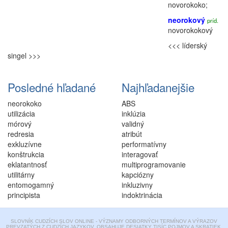
novorokoko
;
neorokový
príd.
novorokokový
<<< líderský
singel >>>
Posledné hľadané
Najhľadanejšie
neorokoko
ABS
utilizácia
inklúzia
mórový
validný
redresia
atribút
exkluzívne
performatívny
konštrukcia
interagovať
eklatantnosť
multiprogramovanie
utilitárny
kapciózny
entomogamný
inkluzivny
principista
indoktrinácia
SLOVNÍK CUDZÍCH SLOV ONLINE - VÝZNAMY ODBORNÝCH TERMÍNOV A VÝRAZOV
PREVZATÝCH Z CUDZÍCH JAZYKOV. OBSAHUJE DESIATKY TISÍC POJMOV A SKRATIEK.