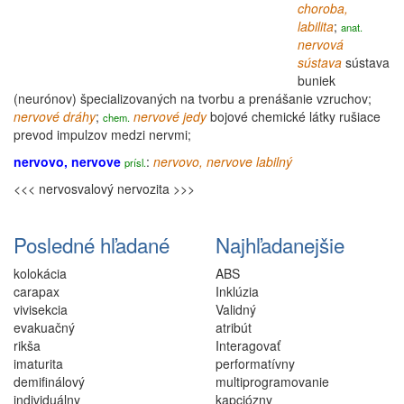
choroba,
labilita
;
anat.
nervová
sústava
sústava
buniek
(neurónov) špecializovaných na tvorbu a prenášanie vzruchov;
nervové dráhy
;
nervové jedy
bojové chemické látky rušiace
chem.
prevod impulzov medzi nervmi;
nervovo, nervove
:
nervovo, nervove
labilný
prísl.
<<< nervosvalový
nervozita >>>
Posledné hľadané
Najhľadanejšie
kolokácia
ABS
carapax
Inklúzia
vivisekcia
Validný
evakuačný
atribút
rikša
Interagovať
imaturita
performatívny
demifinálový
multiprogramovanie
individuálny
kapciózny