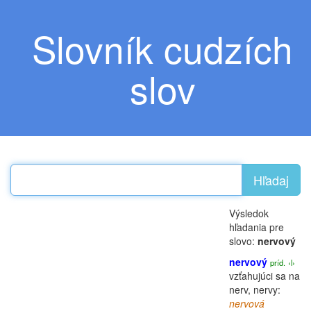
Slovník cudzích
slov
Hľadaj
Výsledok
hľadania pre
slovo:
nervový
nervový
príd.
‹l›
vzťahujúci sa na
nerv
, nervy:
nervová