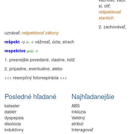
si, ctiť:
rešpektovať
starších
2.
zachovávať,
uznávať:
rešpektovať zákony
rešpekt
-u
vážnosť, úcta; strach
m.
‹l›
respektíve
prísl.
‹l›
1.
presnejšie povedané, vlastne, totiž
2.
prípadne,
eventuálne
, alebo
<<< resorpčný
fotorespirácia >>>
Posledné hľadané
Najhľadanejšie
kataster
ABS
dablér
Inklúzia
dyspepsia
Validný
disolúcia
atribút
induktívny
Interagovať