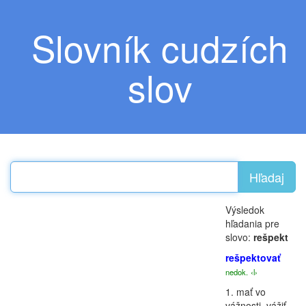
Slovník cudzích
slov
Hľadaj
Výsledok
hľadania pre
slovo:
rešpekt
rešpektovať
nedok.
‹l›
1.
mať vo
vážnosti, vážiť