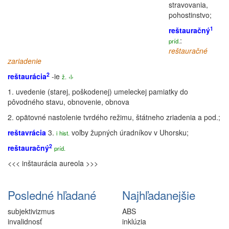
stravovania,
pohostinstvo;
1
reštauračný
:
príd.
reštauračné
zariadenie
2
reštaurácia
-ie
ž.
‹l›
1.
uvedenie (starej, poškodenej) umeleckej pamiatky do
pôvodného stavu, obnovenie, obnova
2.
opätovné nastolenie tvrdého režimu, štátneho zriadenia a pod.;
reštavrácia
3.
voľby župných úradníkov v Uhorsku;
i
hist.
2
reštauračný
príd.
<<< inštaurácia
aureola >>>
Posledné hľadané
Najhľadanejšie
subjektivizmus
ABS
invalidnosť
inklúzia