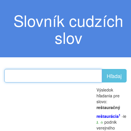
Slovník cudzích
slov
Hľadaj
Výsledok
hľadania pre
slovo:
reštauračný
1
reštaurácia
-ie
podnik
ž.
‹l›
verejného