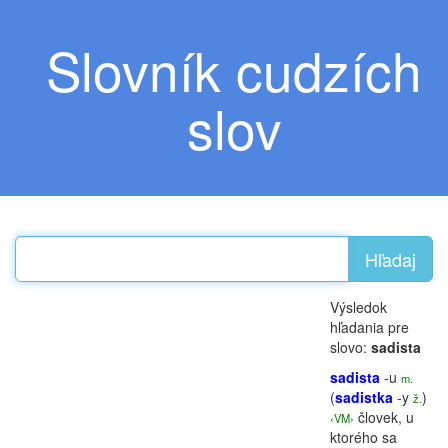
Slovník cudzích
slov
Hľadaj
Výsledok
hľadania pre
slovo:
sadista
sadista
-u
m.
(
sadistka
-y
)
ž.
človek, u
‹VM›
ktorého sa