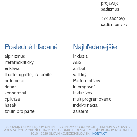
prejavuje
sadizmus
<<< šachový
sadizmus >>>
Posledné hľadané
Najhľadanejšie
alpinizmus
Inkluzia
literárnokritický
ABS
enkláva
atribút
liberté, égalité, fraternité
validný
ardometer
Performatívny
donor
interagovať
kooperovať
Inkluzívny
epikríza
multiprogramovanie
hasák
indoktrinácia
totum pro parte
asistent
SLOVNÍK CUDZÍCH SLOV ONLINE - VÝZNAMY ODBORNÝCH TERMÍNOV A VÝRAZOV
PREVZATÝCH Z CUDZÍCH JAZYKOV. OBSAHUJE DESIATKY TISÍC POJMOV A SKRATIEK.
2010 - 2026 SLOVNIKCUDZICHSLOV.SK |
KONTAKT