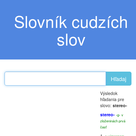
Slovník cudzích
slov
Hľadaj
Výsledok
hľadania pre
slovo:
stereo-
stereo-
‹g›
v
zloženinách prvá
časť
1.