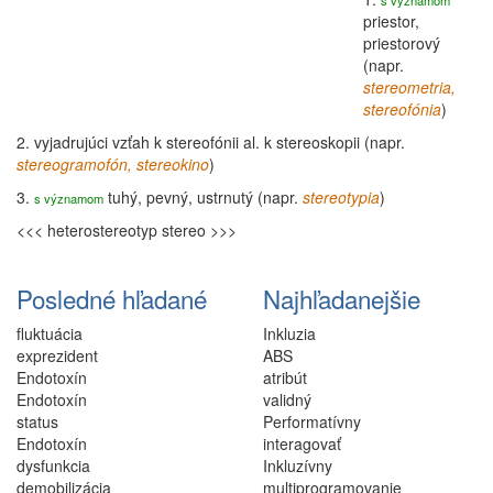
s významom
priestor,
priestorový
(napr.
stereometria
,
stereofónia
)
2.
vyjadrujúci vzťah k stereofónii al. k stereoskopii (napr.
stereogramofón
, stereokino
)
3.
tuhý, pevný, ustrnutý (napr.
stereotypia
)
s významom
<<< heterostereotyp
stereo >>>
Posledné hľadané
Najhľadanejšie
fluktuácia
Inkluzia
exprezident
ABS
Endotoxín
atribút
Endotoxín
validný
status
Performatívny
Endotoxín
interagovať
dysfunkcia
Inkluzívny
demobilizácia
multiprogramovanie