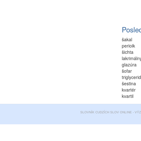
Posle
šakal
perioik
šichta
lakrimáln
glazúra
šofar
triglycerid
šestina
kvartér
kvartil
SLOVNÍK CUDZÍCH SLOV ONLINE - VÝ