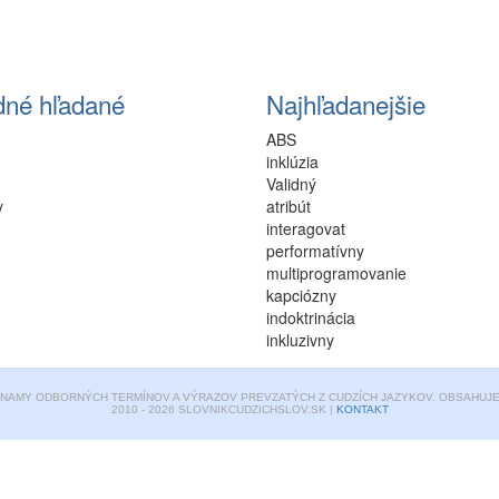
dné hľadané
Najhľadanejšie
ABS
inklúzia
Validný
y
atribút
interagovat
performatívny
multiprogramovanie
kapciózny
indoktrinácia
inkluzivny
ZNAMY ODBORNÝCH TERMÍNOV A VÝRAZOV PREVZATÝCH Z CUDZÍCH JAZYKOV. OBSAHUJE 
2010 - 2026 SLOVNIKCUDZICHSLOV.SK |
KONTAKT