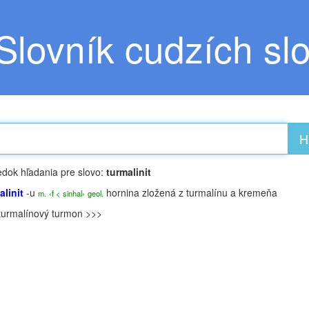
Slovník cudzích sl
H
edok hľadania pre slovo:
turmalinit
alinit
-u
hornina zložená z turmalínu a kremeňa
m.
‹f < sinhal›
geol.
turmalínový
turmon >>>