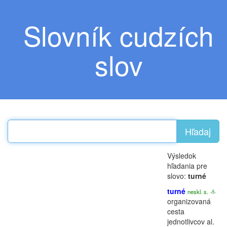
Slovník cudzích
slov
Hľadaj
Výsledok
hľadania pre
slovo:
turné
turné
neskl. s.
‹f›
organizovaná
cesta
jednotlivcov al.