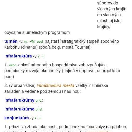
súborov do
viacerých krajín,
do viacerých
miest tej istej
krajiny,
obyčajne s umeleckým programom
turnén
-u
najstarší
stratigrafický
stupeň spodného
m.
‹VM›
geol.
karbónu (dinantu) (podľa belg. mesta Tournai)
infraštruktúra
-y
ž.
‹l›
1.
oblasť národného hospodárstva zabezpečujúca
ekon.
podmienky rozvoja ekonomiky (najmä v doprave, energetike a
pod.)
2.
(v urbanistike)
infraštruktúra mesta
všetky inžinierske
zariadenia vedené pod zemou i nad ňou;
infraštruktúrny
;
príd.
infraštruktúrne
prísl.
konjunktúra
-y
ž.
‹l›
1.
priaznivá zhoda okolností, podmienok majúca vplyv na priebeh,