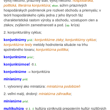
vývoj niečoho; priaznivý stav, vývoj niečoho:
hospodárska,
politická, literárna konjunktúra
;
súhrn priaznivých
ekon.
hospodárskych podmienok pre rozkvet obchodu a priemyslu; v
teórii hospodárskeho cyklu jedna z jeho štyroch fáz
charakteristická rastom výroby a obchodu, vzostupom cien a
ziskov, zvýšením zamestnanosti a pod. (
kríza
)
op.
2.
konjunkturálny
cyklus
;
konjunktúrny
:
konjunktúrne
zisky
;
konjunktúrny
cyklus
;
príd.
konjunktúrne
testy
metódy hodnotenia situácie na trhu
spotrebného tovaru;
konjunktúrna
politika
;
konjunktúrne
;
prísl.
konjunktúrnosť
-ti
ž.
konjunktúrne
→
konjunktúra
miniatúrny
príd.
1.
vytvorený ako
miniatúra
:
miniatúrna podobizeň
2.
veľmi malý, drobný:
miniatúrna záhradka
;
miniatúrne
prísl.
multikultúra
-y
kultúra
vzniknutá prepojením kultúr rozličných
ž.
‹l›