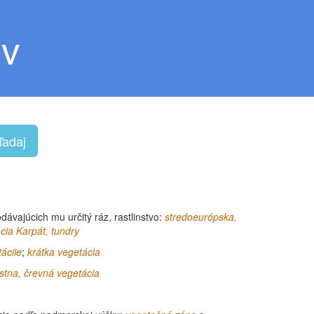
ov
ľadaj
ávajúcich mu určitý ráz, rastlinstvo:
stredoeurópska,
cia Karpát, tundry
áciie
;
krátka vegetácia
stna, črevná vegetácia