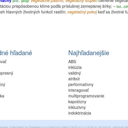
etačný
:
vegetačné
pásmo
;
vegetačný stupeň
členenie vegetá
príd.
geogr.
táciou prispôsobenou klíme podľa príslušnej zemepisnej šírky; –
bot., záh
beh hlavných životných funkcií rastlín;
vegetačný pokoj
keď sa životné fu
dné hľadané
Najhľadanejšie
ovať
ABS
inklúzia
mpresný
validný
atribút
čný
performatívny
interagovať
ika
multiprogramovanie
kapciózny
inkluzivny
indoktrinácia
ZNAMY ODBORNÝCH TERMÍNOV A VÝRAZOV PREVZATÝCH Z CUDZÍCH JAZYKOV. OBSAHUJE 