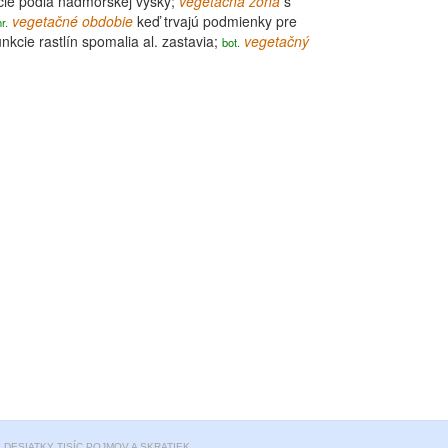
cie podľa nadmorskej výšky;
vegetačná zóna
s
vegetačné
obdobie
keď trvajú podmienky pre
r.
nkcie rastlín spomalia al. zastavia;
vegetačný
bot.
DESIATKY TISÍC POJMOV A SKRATIEK.