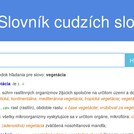
Slovník cudzích sl
H
edok hľadania pre slovo:
vegetácia
tácia
-ie
ž.
‹l›
súhrn rastlinných organizmov žijúcich spoločne na určitom území a dod
.
ntická, kontinentálna, mediteránna vegetácia
;
tropická vegetácia
;
vegetá
rast (rastlín), obdobie rastu:
v čase vegetáciie
;
vrúbľovať za veget
., záhr.
všetky mikroorganizmy vyskytujúce sa v určitom orgáne,
mikroflóra
:
ú
l.
(adenoidná) vegetácia
zväčšená nosohltanová mandľa;
.