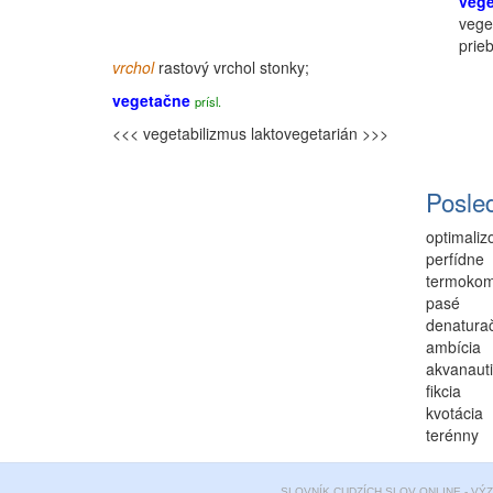
veg
vege
prie
vrchol
rastový vrchol stonky;
vegetačne
prísl.
<<< vegetabilizmus
laktovegetarián >>>
Posle
optimaliz
perfídne
termoko
pasé
denatura
ambícia
akvanaut
fikcia
kvotácia
terénny
SLOVNÍK CUDZÍCH SLOV ONLINE - VÝ