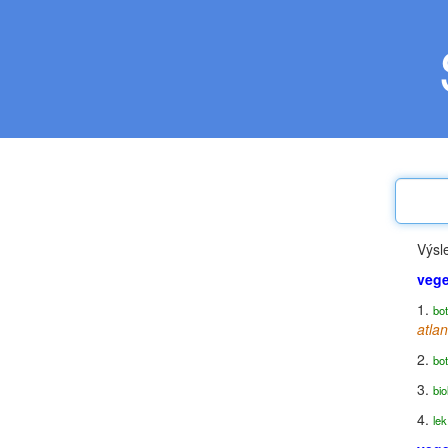
Výsl
vege
1.
bot
atla
2.
bot
3.
bio
4.
lek