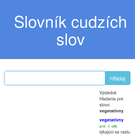
Slovník cudzích
slov
Hľadaj
Výsledok
hľadania pre
slovo:
vegetatívny
vegetatívny
príd.
‹l›
odb.
týkajúci sa rastu