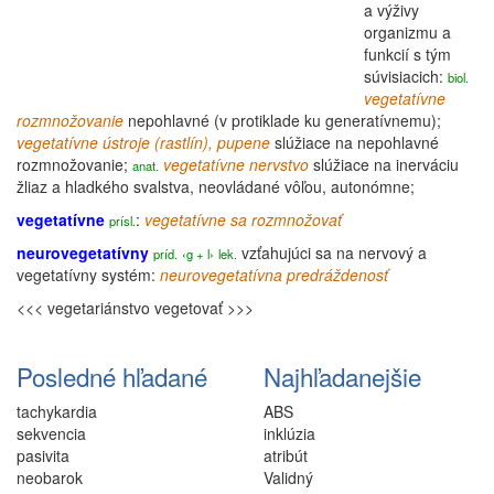
a výživy
organizmu a
funkcií s tým
súvisiacich:
biol.
vegetatívne
rozmnožovanie
nepohlavné (v protiklade ku generatívnemu);
vegetatívne
ústroje (rastlín), pupene
slúžiace na nepohlavné
rozmnožovanie;
vegetatívne
nervstvo
slúžiace na inerváciu
anat.
žliaz a hladkého svalstva, neovládané vôľou,
autonómne
;
vegetatívne
:
vegetatívne sa rozmnožovať
prísl.
neurovegetatívny
vzťahujúci sa na
nervový
a
príd.
‹g + l›
lek.
vegetatívny
systém:
neurovegetatívna predráždenosť
<<< vegetariánstvo
vegetovať >>>
Posledné hľadané
Najhľadanejšie
tachykardia
ABS
sekvencia
inklúzia
pasivita
atribút
neobarok
Validný