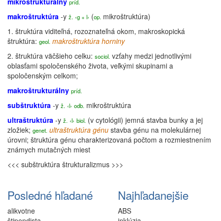
mikroštrukturálny
príd.
makroštruktúra
-y
(
mikroštruktúra
)
ž.
‹g + l›
op.
1.
štruktúra
viditeľná, rozoznateľná okom, makroskopická
štruktúra
:
makroštruktúra horniny
geol.
2.
štruktúra
väčšieho celku:
vzťahy medzi jednotlivými
sociol.
oblasťami spoločenského života, veľkými skupinami a
spoločenským celkom;
makroštrukturálny
príd.
subštruktúra
-y
mikroštruktúra
ž.
‹l›
odb.
ultraštruktúra
-y
(v cytológii) jemná stavba bunky a jej
ž.
‹l›
biol.
zložiek;
ultraštruktúra génu
stavba génu na molekulárnej
genet.
úrovni;
štruktúra
génu charakterizovaná počtom a rozmiestnením
známych mutačných miest
<<< subštruktúra
štrukturalizmus >>>
Posledné hľadané
Najhľadanejšie
alikvotne
ABS
štipendista
inklúzia