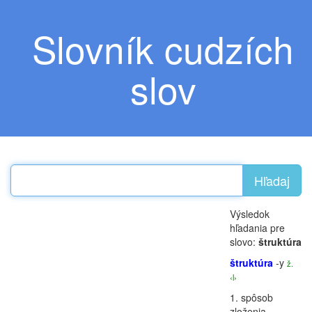
Slovník cudzích
slov
Hľadaj
Výsledok
hľadania pre
slovo:
štruktúra
štruktúra
-y
ž.
‹l›
1.
spôsob
zloženia,