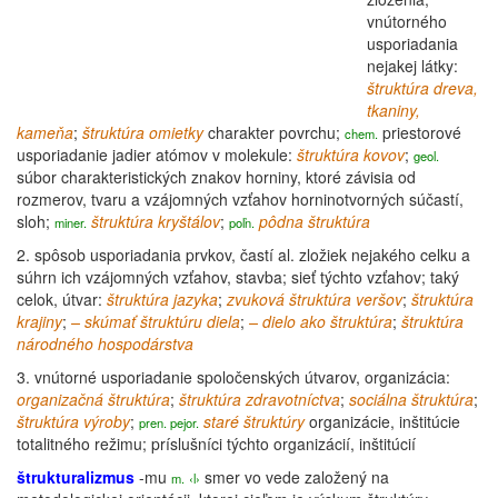
vnútorného
usporiadania
nejakej látky:
štruktúra dreva,
tkaniny,
kameňa
;
štruktúra omietky
charakter
povrchu;
priestorové
chem.
usporiadanie jadier atómov v molekule:
štruktúra kovov
;
geol.
súbor charakteristických znakov horniny, ktoré závisia od
rozmerov, tvaru a vzájomných vzťahov horninotvorných súčastí,
sloh;
štruktúra kryštálov
;
pôdna štruktúra
miner.
poľn.
2.
spôsob usporiadania prvkov, častí al. zložiek nejakého celku a
súhrn ich vzájomných vzťahov, stavba; sieť týchto vzťahov; taký
celok, útvar:
štruktúra jazyka
;
zvuková štruktúra veršov
;
štruktúra
krajiny
;
– skúmať štruktúru diela
;
– dielo ako štruktúra
;
štruktúra
národného hospodárstva
3.
vnútorné usporiadanie spoločenských útvarov,
organizácia
:
organizačná štruktúra
;
štruktúra zdravotníctva
;
sociálna štruktúra
;
štruktúra výroby
;
staré štruktúry
organizácie, inštitúcie
pren. pejor.
totalitného režimu; príslušníci týchto organizácií, inštitúcií
štrukturalizmus
-mu
smer vo vede založený na
m.
‹l›