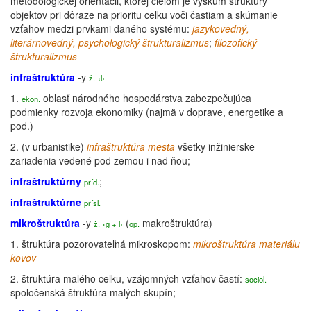
metodologickej orientácii, ktorej cieľom je výskum štruktúry
objektov pri dôraze na prioritu celku voči častiam a skúmanie
vzťahov medzi prvkami daného systému:
jazykovedný,
literárnovedný, psychologický štrukturalizmus
;
filozofický
štrukturalizmus
infraštruktúra
-y
ž.
‹l›
1.
oblasť národného hospodárstva zabezpečujúca
ekon.
podmienky rozvoja ekonomiky (najmä v doprave, energetike a
pod.)
2.
(v urbanistike)
infraštruktúra mesta
všetky inžinierske
zariadenia vedené pod zemou i nad ňou;
infraštruktúrny
;
príd.
infraštruktúrne
prísl.
mikroštruktúra
-y
(
makroštruktúra
)
ž.
‹g + l›
op.
1.
štruktúra
pozorovateľná mikroskopom:
mikroštruktúra materiálu
kovov
2.
štruktúra
malého celku, vzájomných vzťahov častí:
sociol.
spoločenská
štruktúra
malých skupín;