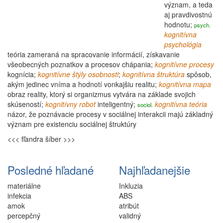
význam, a teda
aj pravdivostnú
hodnotu;
psych.
kognitívna
psychológia
teória
zameraná na spracovanie informácií, získavanie
všeobecných poznatkov a procesov chápania;
kognitívne procesy
kognícia
;
kognitívne štýly osobnosti
;
kognitívna
štruktúra
spôsob,
akým jedinec vníma a hodnotí vonkajšiu realitu;
kognitívna
mapa
obraz reality, ktorý si
organizmus
vytvára na základe svojich
skúseností;
kognitívny
robot
inteligentný
;
kognitívna
teória
sociol.
názor, že poznávacie procesy v sociálnej interakcii majú základný
význam pre existenciu sociálnej štruktúry
<<< fľandra
šíber >>>
Posledné hľadané
Najhľadanejšie
materiálne
Inkluzia
infekcia
ABS
amok
atribút
percepčný
validný