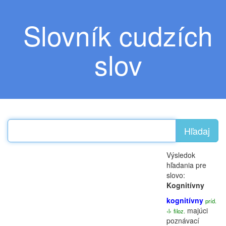
Slovník cudzích
slov
Hľadaj
Výsledok
hľadania pre
slovo:
Kognitívny
kognitívny
príd.
majúci
‹l›
filoz.
poznávací