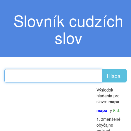
Slovník cudzích
slov
Hľadaj
Výsledok
hľadania pre
slovo:
mapa
mapa
-y
ž.
‹l›
1.
zmenšené,
obyčajne
rovinné