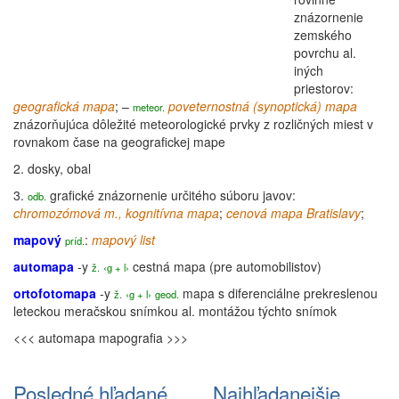
znázornenie
zemského
povrchu al.
iných
priestorov:
geografická mapa
; –
poveternostná (synoptická) mapa
meteor
.
znázorňujúca dôležité meteorologické prvky z rozličných miest v
rovnakom čase na geografickej mape
2.
dosky, obal
3.
grafické znázornenie určitého súboru javov:
odb.
chromozómová m., kognitívna mapa
;
cenová mapa Bratislavy
;
mapový
:
mapový list
príd.
automapa
-y
cestná
mapa
(pre automobilistov)
ž.
‹g + l›
ortofotomapa
-y
mapa
s
diferenciálne
prekreslenou
ž.
‹g + l›
geod.
leteckou meračskou snímkou al. montážou týchto snímok
<<< automapa
mapografia >>>
Posledné hľadané
Najhľadanejšie