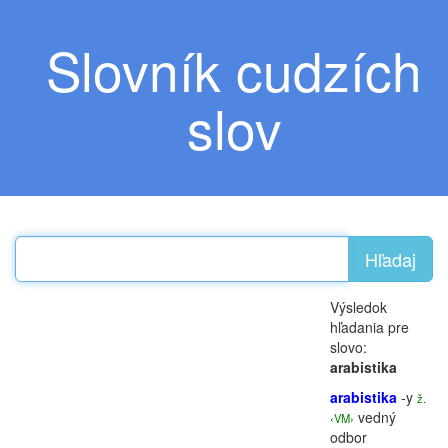
Slovník cudzích
slov
Hľadaj
Výsledok
hľadania pre
slovo:
arabistika
arabistika
-y
ž.
vedný
‹VM›
odbor