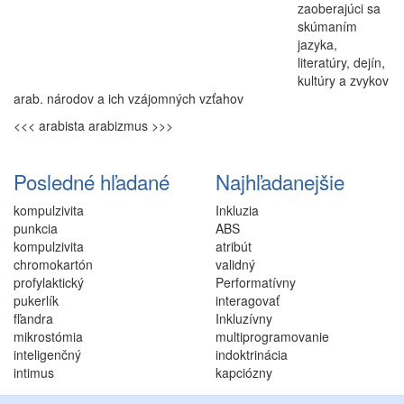
zaoberajúci sa
skúmaním
jazyka,
literatúry, dejín,
kultúry a zvykov
arab
. národov a ich vzájomných vzťahov
<<< arabista
arabizmus >>>
Posledné hľadané
Najhľadanejšie
kompulzivita
Inkluzia
punkcia
ABS
kompulzivita
atribút
chromokartón
validný
profylaktický
Performatívny
pukerlík
interagovať
fľandra
Inkluzívny
mikrostómia
multiprogramovanie
inteligenčný
indoktrinácia
intimus
kapciózny