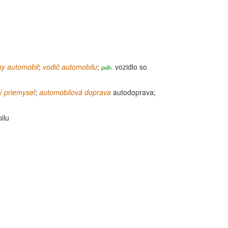
ny
automobil
;
vodič automobilu
;
vozidlo so
poľn.
ý priemysel
;
automobilová doprava
autodoprava;
ilu