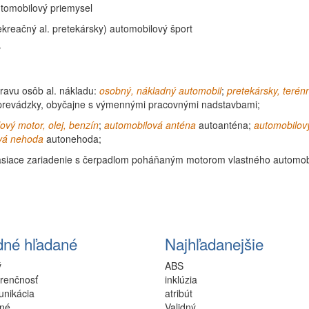
tomobilový
priemysel
ekreačný
al. pretekársky)
automobilový
šport
v
ravu osôb al. nákladu:
osobný, nákladný automobil
;
pretekársky,
terén
 prevádzky, obyčajne s výmennými pracovnými nadstavbami;
lový
motor
, olej,
benzín
;
automobilová
anténa
autoanténa
;
automobilov
vá nehoda
autonehoda
;
siace zariadenie s čerpadlom poháňaným motorom vlastného automob
dné hľadané
Najhľadanejšie
ý
ABS
renčnosť
inklúzia
unikácia
atribút
čné
Validný