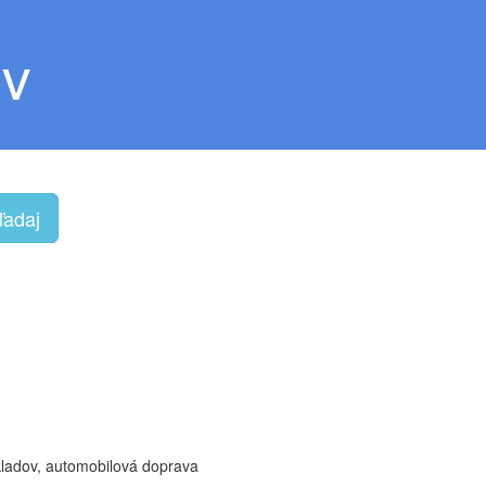
ov
ľadaj
kladov, automobilová doprava