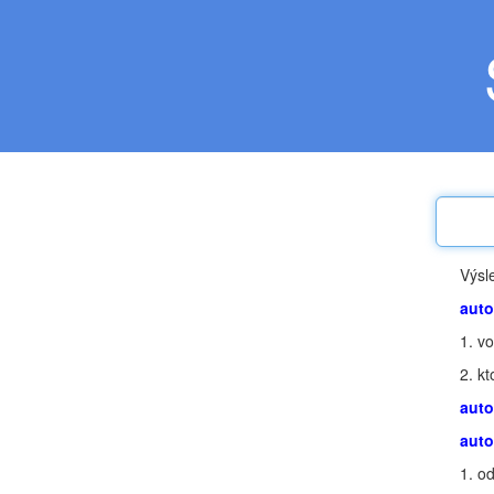
Výsl
auto
1.
vo
2.
kt
auto
aut
1.
od