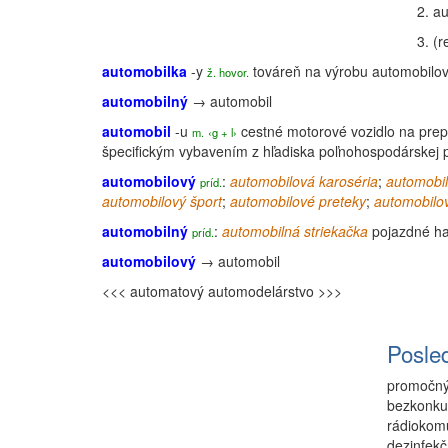
2.
au
3.
(
r
automobilka
-y
továreň na výrobu automobilo
ž. hovor.
automobilný
→
automobil
automobil
-u
cestné motorové vozidlo na prep
m.
‹g + l›
špecifickým vybavením z hľadiska poľnohospodárskej
automobilový
:
automobilová
karoséria
;
automobi
príd.
automobilový šport
;
automobilové preteky
;
automobilo
automobilný
:
automobilná striekačka
pojazdné ha
príd.
automobilový
→
automobil
<<< automatový
automodelárstvo >>>
Posle
promočn
bezkonku
rádiokom
dezinfek