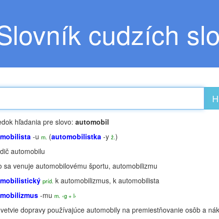
Slovník cudzích sl
H
edok hľadania pre slovo:
automobil
mobilista
-u
(
automobilistka
-y
)
m.
ž.
dič automobilu
o sa venuje automobilovému športu, automobilizmu
mobilistický
k
automobilizmus
, k
automobilista
príd.
omobilizmus
-mu
m.
‹g + l›
vetvie dopravy používajúce automobily na premiestňovanie osôb a ná