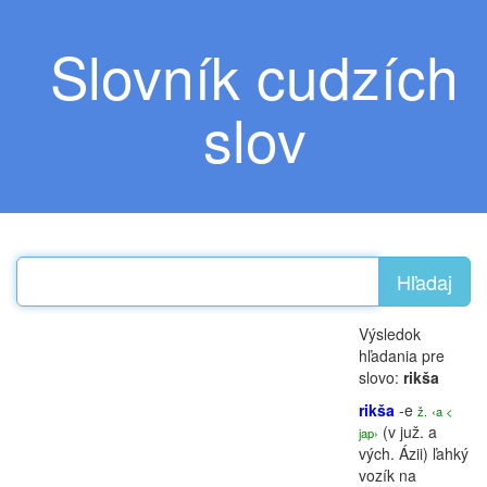
Slovník cudzích
slov
Hľadaj
Výsledok
hľadania pre
slovo:
rikša
rikša
-e
ž.
‹a <
(v juž. a
jap›
vých. Ázii) ľahký
vozík na