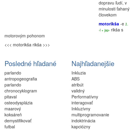
dopravu ľudí, v
minulosti ťahaný
človekom
motorikša
-e
ž.
rikša
s
‹l + jap›
motorovým pohonom
<<< motorikša
rikša >>>
Posledné hľadané
Najhľadanejšie
parlando
Inkluzia
antropogeografia
ABS
parlando
atribút
chronocyklogram
validný
pitaval
Performatívny
osteodysplázia
interagovať
maarový
Inkluzívny
koksáreň
multiprogramovanie
demystifikovať
indoktrinácia
futbal
kapciózny