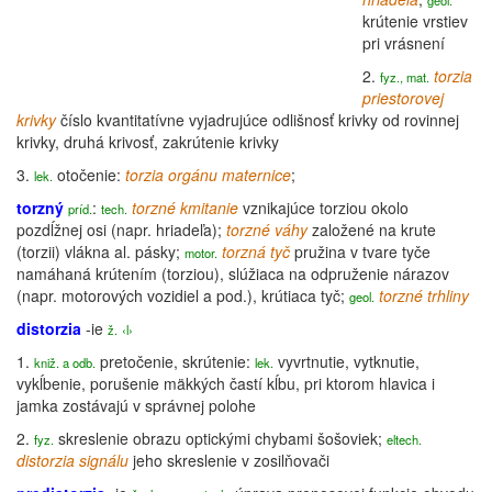
geol.
krútenie vrstiev
pri vrásnení
2.
torzia
fyz., mat.
priestorovej
krivky
číslo
kvantitatívne
vyjadrujúce odlišnosť krivky od rovinnej
krivky, druhá krivosť, zakrútenie krivky
3.
otočenie:
torzia orgánu maternice
;
lek.
torzný
:
torzné kmitanie
vznikajúce torziou okolo
príd.
tech.
pozdĺžnej osi (napr. hriadeľa);
torzné váhy
založené na krute
(torzii) vlákna al. pásky;
torzná tyč
pružina v tvare tyče
motor
.
namáhaná krútením (torziou), slúžiaca na odpruženie nárazov
(napr. motorových vozidiel a pod.), krútiaca tyč;
torzné trhliny
geol.
distorzia
-ie
ž.
‹l›
1.
pretočenie, skrútenie:
vyvrtnutie, vytknutie,
kniž. a odb.
lek.
vykĺbenie, porušenie mäkkých častí kĺbu, pri ktorom hlavica i
jamka zostávajú v správnej polohe
2.
skreslenie obrazu optickými chybami šošoviek;
fyz.
eltech.
distorzia signálu
jeho skreslenie v zosilňovači