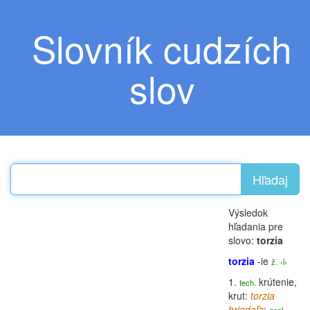
Slovník cudzích
slov
Hľadaj
Výsledok
hľadania pre
slovo:
torzia
torzia
-ie
ž.
‹l›
1.
krútenie,
tech.
krut:
torzia
hriadeľa
;