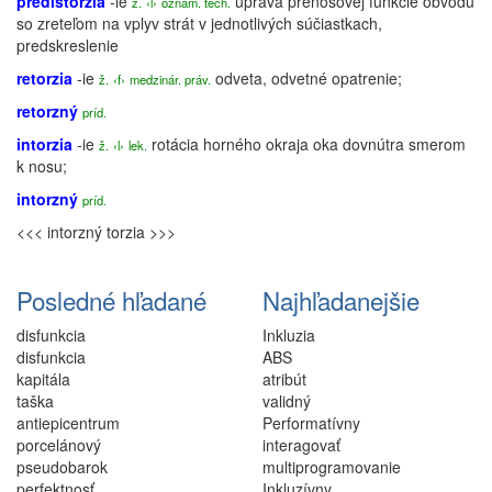
predistorzia
-ie
úprava prenosovej funkcie obvodu
ž.
‹l›
oznam. tech.
so zreteľom na vplyv strát v jednotlivých súčiastkach,
predskreslenie
retorzia
-ie
odveta, odvetné opatrenie;
ž.
‹f›
medzinár. práv.
retorzný
príd.
intorzia
-ie
rotácia
horného okraja oka dovnútra smerom
ž.
‹l›
lek.
k nosu;
intorzný
príd.
<<< intorzný
torzia >>>
Posledné hľadané
Najhľadanejšie
disfunkcia
Inkluzia
disfunkcia
ABS
kapitála
atribút
taška
validný
antiepicentrum
Performatívny
porcelánový
interagovať
pseudobarok
multiprogramovanie
perfektnosť
Inkluzívny