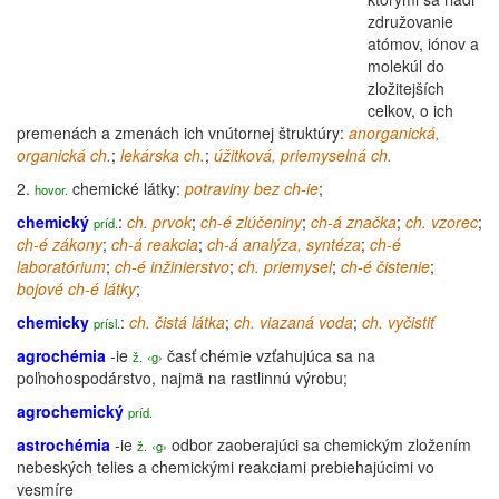
združovanie
atómov, iónov a
molekúl do
zložitejších
celkov, o ich
premenách a zmenách ich vnútornej štruktúry:
anorganická,
organická ch.
;
lekárska ch.
;
úžitková, priemyselná ch.
2.
chemické látky:
potraviny bez ch-ie
;
hovor.
chemický
:
ch. prvok
;
ch-é zlúčeniny
;
ch-á značka
;
ch. vzorec
;
príd.
ch-é zákony
;
ch-á
reakcia
;
ch-á
analýza
,
syntéza
;
ch-é
laboratórium
;
ch-é inžinierstvo
;
ch. priemysel
;
ch-é čistenie
;
bojové ch-é látky
;
chemicky
:
ch.
čistá
látka
;
ch. viazaná voda
;
ch. vyčistiť
prísl.
agrochémia
-ie
časť chémie vzťahujúca sa na
ž.
‹g›
poľnohospodárstvo, najmä na rastlinnú výrobu;
agrochemický
príd.
astrochémia
-ie
odbor zaoberajúci sa chemickým zložením
ž.
‹g›
nebeských telies a chemickými reakciami prebiehajúcimi vo
vesmíre