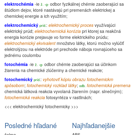
elektrochémia
-ie
odbor fyzikálnej chémie zaoberajúci sa
ž.
‹g›
štúdiom dejov, ktoré nastávajú pri premenách elektrickej a
chemickej energie a ich využitím;
elektrochemický
:
elektrochemický
proces
využívajúci
príd.
elektrický prúd;
elektrochemická
korózia
pri ktorej sa reakčná
energia
korózie prejavuje vo forme elektrického prúdu;
elektrochemický
ekvivalent
množstvo látky, ktorú možno vylúčiť
elektrolýzou na elektróde pri prechode náboja rovnajúceho sa
jednému coulombu
fotochémia
-ie
odbor chémie zaoberajúci sa účinkom
ž.
‹g›
žiarenia na chemické zlúčeniny a chemické reakcie;
fotochemický
:
vyhotoviť kópiu obrazu fotochemickm
príd.
spôsobom
;
fotochemický rozklad látky
;
fotochemická premena
odb.
chemická látková
reakcia
vyvolaná žiarením (napr. slnečným);
fotochemická
reakcia
fotosyntéza
v rastlinách;
<<< elektrochemický
fotochemicky >>>
Posledné hľadané
Najhľadanejšie
šelma
ABS