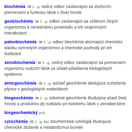
biochémia
-ie
vedný odbor zaoberajúci sa zložením,
ž.
‹g›
premenami a funkciou látok v živej hmote
geobiochémia
-ie
odbor zaoberajúci sa vzťahom živých
ž.
‹g›
organizmov k nerastnému prostrediu a ich vzájomnými
interakciami
paleobiochémia
-ie
odbor biochémie skúmajúci chemickú
ž.
‹g›
stavbu vymretých organizmov a chemické pochody pri ich
fosilizácii
xenobiochémia
-ie
vedný odbor zaoberajúci sa premenami
ž.
‹g›
organizmu cudzích látok za účasti pôsobenia biologických
systémov
atmogeochémia
-ie
súčasť geochémie sledujúca rozloženie
ž.
‹g›
plynov v geologických materiáloch
biogeochémia
-ie
odvetvie geochémie študujúce účasť živej
ž.
‹g›
hmoty a produktov jej rozkladu pri kolobehu látok v zemskej kôre;
biogeochemický
príd.
cytochémia
-ie
biochemická
cytológia
študujúca
ž.
‹g›
biol.
chemické zloženie a
metabolizmus
buniek