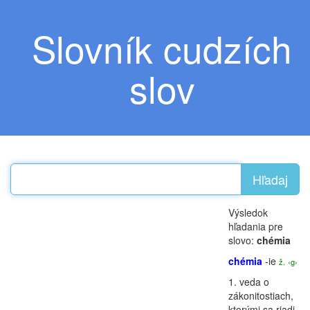
Slovník cudzích
slov
Hľadaj
Výsledok
hľadania pre
slovo:
chémia
chémia
-ie
ž.
‹g›
1.
veda o
zákonitostiach,
ktorými sa riadi