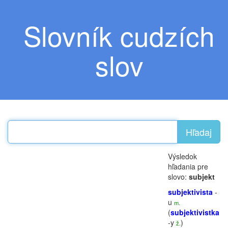
Slovník cudzích
slov
Hľadaj
Výsledok
hľadania pre
slovo:
subjekt
subjektivista
-
u
m.
(
subjektivistka
-y
)
ž.