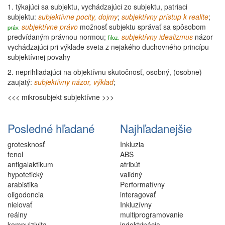
1.
týkajúci sa subjektu, vychádzajúci zo subjektu, patriaci
subjektu:
subjektívne
pocity, dojmy
;
subjektívny prístup k realite
;
subjektívne
právo
možnosť subjektu správať sa spôsobom
práv.
predvídaným právnou normou;
subjektívny
idealizmus
názor
filoz.
vychádzajúci pri výklade sveta z nejakého duchovného princípu
subjektívnej povahy
2.
neprihliadajúci na objektívnu skutočnosť, osobný, (osobne)
zaujatý:
subjektívny názor, výklad
;
<<< mikrosubjekt
subjektívne >>>
Posledné hľadané
Najhľadanejšie
grotesknosť
Inkluzia
fenol
ABS
antigalaktikum
atribút
hypotetický
validný
arabistika
Performatívny
oligodoncia
interagovať
nielovať
Inkluzívny
reálny
multiprogramovanie
kompulzivita
indoktrinácia