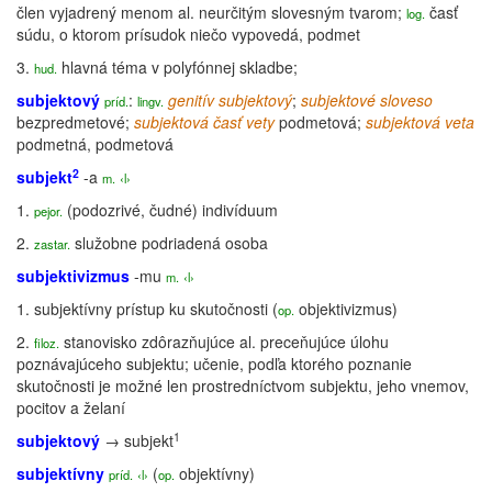
člen vyjadrený menom al. neurčitým slovesným tvarom;
časť
log.
súdu, o ktorom prísudok niečo vypovedá, podmet
3.
hlavná téma v polyfónnej skladbe;
hud.
subjektový
:
genitív
subjektový
;
subjektové sloveso
príd.
lingv.
bezpredmetové;
subjektová časť vety
podmetová;
subjektová veta
podmetná, podmetová
2
subjekt
-a
m.
‹l›
1.
(podozrivé, čudné)
indivíduum
pejor.
2.
služobne podriadená osoba
zastar.
subjektivizmus
-mu
m.
‹l›
1.
subjektívny
prístup ku skutočnosti (
objektivizmus
)
op.
2.
stanovisko zdôrazňujúce al. preceňujúce úlohu
filoz.
poznávajúceho subjektu; učenie, podľa ktorého poznanie
skutočnosti je možné len prostredníctvom subjektu, jeho vnemov,
pocitov a želaní
1
subjektový
→
subjekt
subjektívny
(
objektívny
)
príd.
‹l›
op.