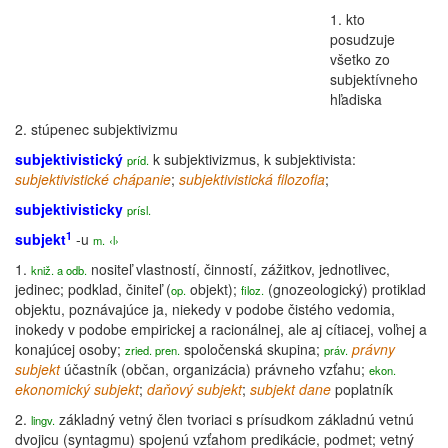
1.
kto
posudzuje
všetko zo
subjektívneho
hľadiska
2.
stúpenec subjektivizmu
subjektivistický
k
subjektivizmus
, k
subjektivista
:
príd.
subjektivistické chápanie
;
subjektivistická
filozofia
;
subjektivisticky
prísl.
1
subjekt
-u
m.
‹l›
1.
nositeľ vlastností, činností, zážitkov, jednotlivec,
kniž. a odb.
jedinec; podklad, činiteľ (
objekt
);
(
gnozeologický
) protiklad
op.
filoz.
objektu, poznávajúce ja, niekedy v podobe čistého vedomia,
inokedy v podobe empirickej a racionálnej, ale aj cítiacej, voľnej a
konajúcej osoby;
spoločenská skupina;
právny
zried. pren.
práv.
subjekt
účastník (občan,
organizácia
) právneho vzťahu;
ekon.
ekonomický
subjekt
;
daňový
subjekt
;
subjekt
dane
poplatník
2.
základný vetný člen tvoriaci s prísudkom základnú vetnú
lingv.
dvojicu (syntagmu) spojenú vzťahom predikácie, podmet; vetný