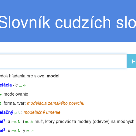
Slovník cudzích sl
H
edok hľadania pre slovo:
model
elácia
-ie
ž.
‹t›
modelovanie
v.
forma, tvar:
modelácia zemského povrchu
;
ž.
elačný
:
modelačné umenie
príd.
1
el
-a
-i
muž, ktorý predvádza modely (odevov) na módnych 
mn. N
m.
‹t›
2
el
-u
-y
mn. N
m.
‹t›