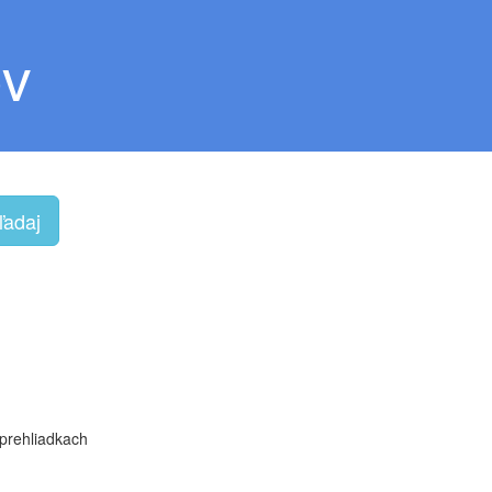
ov
ľadaj
prehliadkach