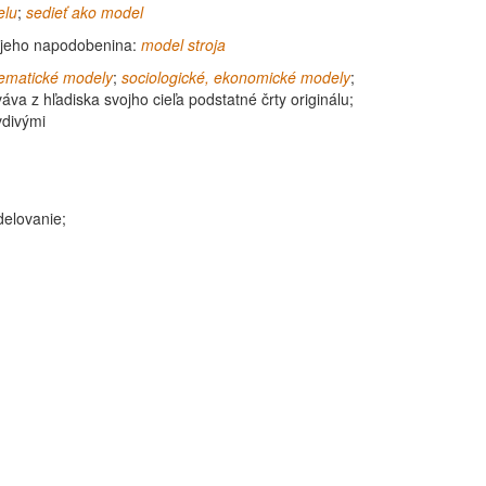
elu
;
sedieť ako
model
l. jeho napodobenina:
model
stroja
ematické modely
;
sociologické, ekonomické modely
;
áva z hľadiska svojho cieľa podstatné črty originálu;
vdivými
elovanie;