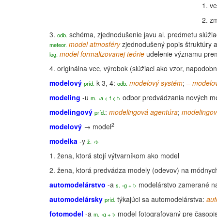
1.
ve
2.
zm
3.
schéma
, zjednodušenie javu al. predmetu slúži
odb.
model
atmosféry
zjednodušený popis štruktúry a
meteor
.
model
formalizovanej teórie
udelenie významu preme
log.
4.
originálna vec, výrobok (slúžiaci ako vzor, napodob
modelový
k 3, 4:
modelový systém
;
– modelo
príd.
odb.
modeling
-u
odbor predvádzania nových mod
m.
‹a < f < t›
modelingový
:
modelingová
agentúra
;
modelingo
príd.
2
modelový
→
model
modelka
-y
ž.
‹t›
1.
žena, ktorá stojí výtvarníkom ako
model
2.
žena, ktorá predvádza modely (odevov) na módnych
automodelárstvo
-a
modelárstvo zamerané na 
s.
‹g + t›
automodelársky
týkajúci sa automodelárstva:
aut
príd.
fotomodel
-a
model
fotografovaný pre časopis
m.
‹g + t›