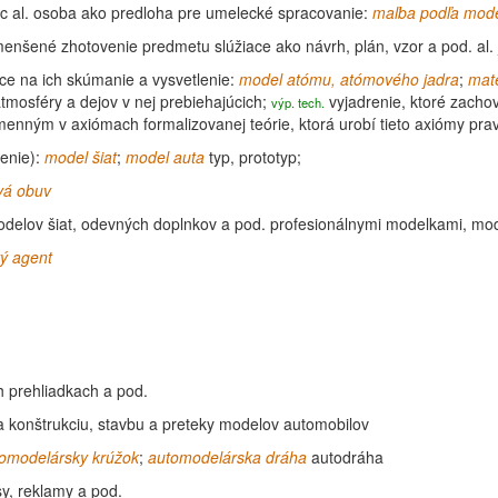
c al. osoba ako predloha pre umelecké spracovanie:
maľba podľa mod
enšené zhotovenie predmetu slúžiace ako návrh,
plán
, vzor a pod. a
ace na ich skúmanie a vysvetlenie:
model
atómu, atómového jadra
;
mat
tmosféry a dejov v nej prebiehajúcich;
vyjadrenie, ktoré zachov
výp. tech.
nným v axiómach formalizovanej teórie, ktorá urobí tieto axiómy pra
nenie):
model
šiat
;
model
auta
typ,
prototyp
;
vá obuv
elov šiat, odevných doplnkov a pod. profesionálnymi modelkami, mod
vý
agent
 prehliadkach a pod.
konštrukciu, stavbu a preteky modelov automobilov
omodelársky krúžok
;
automodelárska dráha
autodráha
y, reklamy a pod.