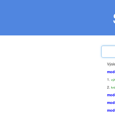
Výsl
mod
1.
výt
2.
kni
mod
mod
mod